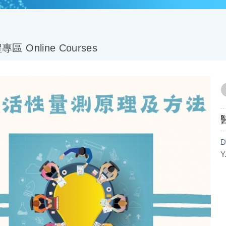
 Online Courses
D
Y