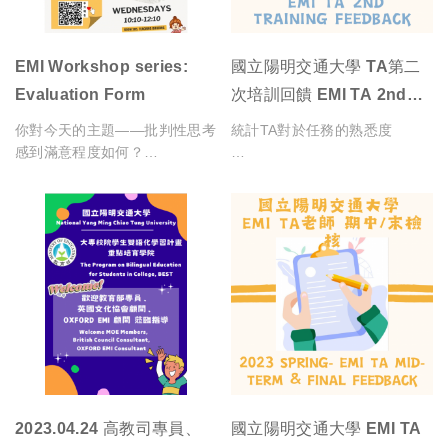
統計校園的雙語環境/活動是否
EMI Workshop series:
國立陽明交通大學 TA第二
足夠支持學生參與EMI課程
Evaluation Form
次培訓回饋 EMI TA 2nd
Training Feedback
你對今天的主題——批判性思考
統計TA對於任務的熟悉度
統計學生是否滿意自己在英語授
統計學生認為活動是否有助於更
感到滿意程度如何？
課中的學習成果
加熟悉英語的應用
How satisfied were you with
統計TA是否更清楚如何達成老
today's topic: critical thinking?
師交代的任務
統計學生對活動的滿意度
統計學生是否願意再次修讀EMI
課程
統計TA對於職務的意涵
統計學生最喜歡的部分
你對今天的工作坊整體滿意程度
統計本次培訓的效能
統計本學期EMI課程中，各方面
如何？
的困難程度
2023.04.24 高教司專員、
國立陽明交通大學 EMI TA