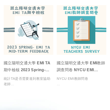
統計學生認為活動是否有助於拓
統計TA對於運用不同技巧的認
準備考試的困難程度
展國際視野
統計教授指定TA完成的工作項
知
統計教授認為EMI TA可以負責
目
的工作項目以達到協助效果
在今天的工作坊之後，你有多大
學院參訪
統計在EMI課程中，老師做了哪
統計TA對於使用英語溝通的自
可能想要參加國立陽明交通大學
Visit College
些事是好的、有助於學習的
統計學生認為活動是否有助於更
統計TA對於工作項目的完成度
我肯定
的英語授課課程？
加熟悉英語的應用
於教授而言，統計目前TA的工
After today's workshop, how
作項目於EMI教學來說是好的、
likely is it that you will want to
有幫助的
統計學生對活動的滿意度
take an EMI course in NYCU?
統計學生最希望得到何種支持/
統計TA對於自己的工作態度的
統計TA是否習得領導能力
國立陽明交通大學 EMI TA
國立陽明交通大學 EMI教師
資源
評價
統計統計學生最喜歡的部分
期中檢核 2023 Spring-
調查問卷 NYCU EMI
學院參訪
統計本次培訓的效能
EMI TA Mid-term
Teachers Survey
統計TA是否需要進到教室協助
NYCU EMI教師問卷
Visit College
統計學生希望老師能再多做什麼
統計TA對於自己擔任職務的整
Feedback
老師
以增加學習成果
體滿意程度
統計學生認為可以改善的部分
統計對於TA而言最有幫助的項
你對於「批判性思考」這個主題
透過觀察，統計TA認為老師或
目
有什麼看法？
同學做了哪些事是好的、有助於
統計TA認為哪些事是好的、有