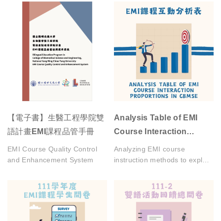
【電子書】生醫工程學院雙
Analysis Table of EMI
語計畫EMI課程品管手冊
Course Interaction
Proportions in CBMSE
EMI Course Quality Control
Analyzing EMI course
and Enhancement System
instruction methods to explore
pedagogical approach