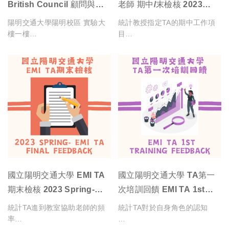
統計學生認為可以改善的部分
British Council 顧問與
老師 期中/末檢核 2023
How satisfied were you with
統計對於TA而言最有幫助的項
閱讀英語教材
today's workshop overall?
目
Oxford EMI 顧問訪視生醫
Spring- EMI TA Mid-term
陽明交通大學陽明校區 實驗大
統計教授指定TA的期中工作項
工程學院
& Final Feedback
樓一樓
目
1st Floor in Laboratory
Building at Yang Ming
TA journey分享
Campus
統計教授指定TA的期末工作項
目
理解老師的英語講授的困難程度
統計學生未來想要聊的主題
統計教授對於TA在工作項目上
的完成度
你之前有參加過國立陽明交通大
學的英語授課課程嗎？
訪視當日流程說明
統計教授對於TA於期中及期末
Have you taken any EMI
Schedule explanation
整體表現的滿意程度
師生互動的困難程度
courses in NYCU before?
國立陽明交通大學 EMI TA
國立陽明交通大學 TA第一
期末檢核 2023 Spring-
次培訓回饋 EMI TA 1st
統計教授對於TA於期末工作態
EMI TA Final Feedback
Training Feedback
統計TA進到教室協助老師的頻
統計TA對於自身角色的認知
度的滿意程度
英語口語表達的困難程度
\Free Lunch, Free Talk/
率