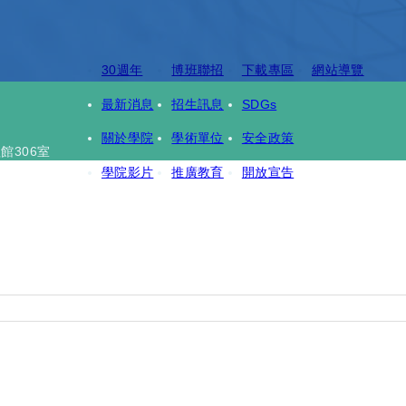
30週年
博班聯招
下載專區
網站導覽
最新消息
招生訊息
SDGs
關於學院
學術單位
安全政策
館306室
學院影片
推廣教育
開放宣告