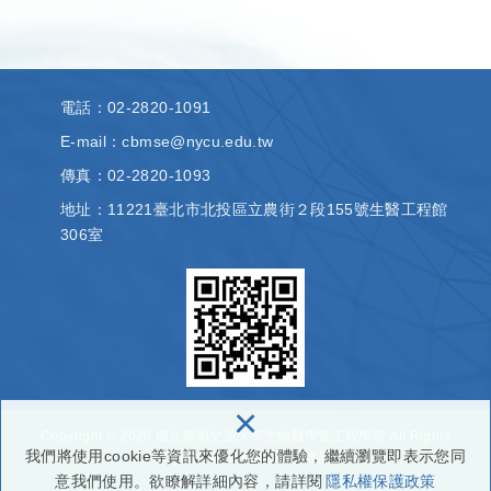
電話
：02-2820-1091
E-mail：cbmse@nycu.edu.tw
傳真
：02-2820-1093
地址
：11221臺北市北投區立農街２段155號生醫工程館
306室
×
Copyright © 2026 國立陽明交通大學生物醫學暨工程學院 All Rights
我們將使用cookie等資訊來優化您的體驗，繼續瀏覽即表示您同
Reserved.
網頁設計
: 多米諾
意我們使用。欲瞭解詳細內容，請詳閱
隱私權保護政策