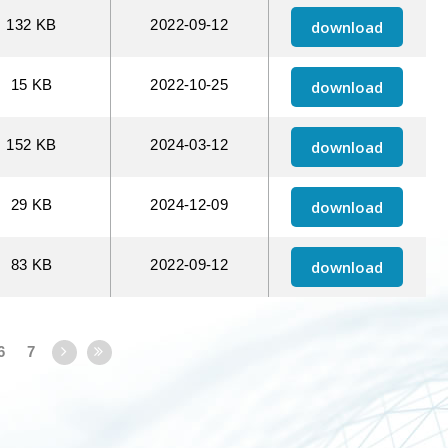
132 KB
2022
09
12
download
15 KB
2022
10
25
download
152 KB
2024
03
12
download
29 KB
2024
12
09
download
83 KB
2022
09
12
download
6
7